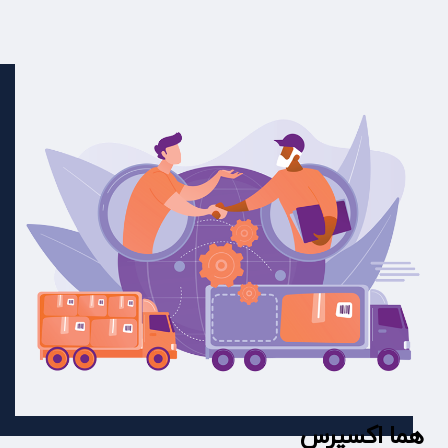
هما اکسپرس