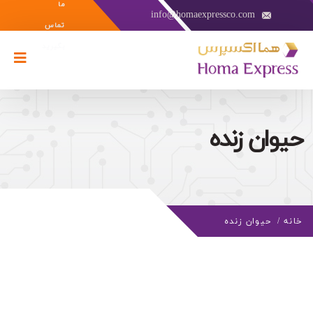
ما
info@homaexpressco.com
تماس
بگیرید
حیوان زنده
خانه
/
حیوان زنده